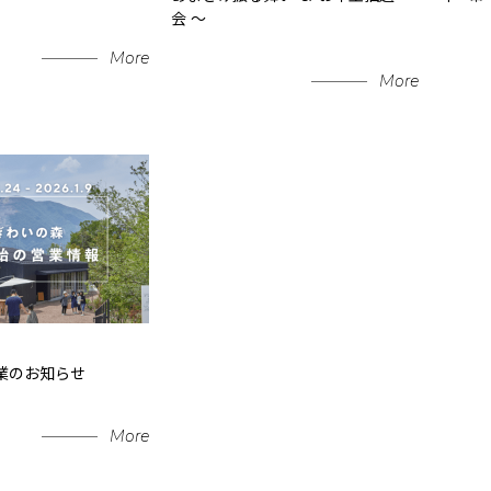
会 ～
More
More
業のお知らせ
More