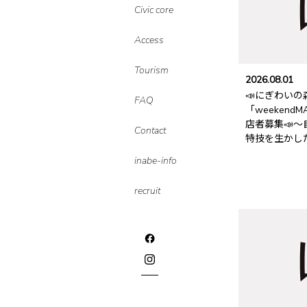
Civic core
Access
Tourism
2026.08.01
📣にぎわいの
FAQ
「weekend
店者募集📣
Contact
特技を生かし
inabe-info
recruit