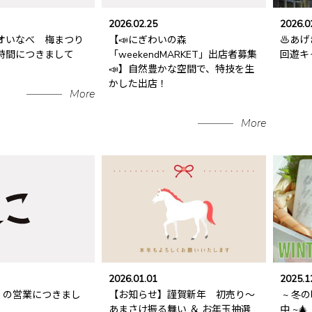
2026.02.25
2026.0
オいなべ 梅まつり
【📣にぎわいの森
♨️あ
時間につきまして
「weekendMARKET」出店者募集
回遊キ
📣】自然豊かな空間で、特技を生
かした出店！
More
More
2026.01.01
2025.1
日）の営業につきまし
【お知らせ】謹賀新年 初売り～
~ 冬
あまさけ振る舞い ＆ お年玉抽選
中 ~🎄