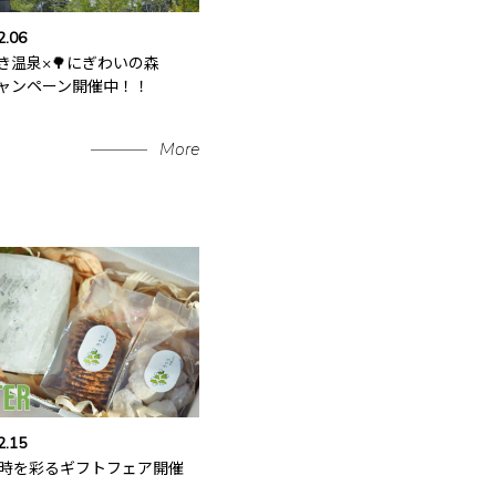
2.06
げき温泉×🌳にぎわいの森
ャンペーン開催中！！
More
2.15
の時を彩るギフトフェア開催