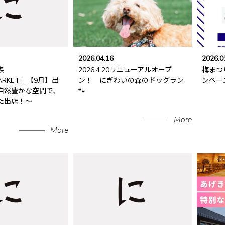
2026.04.16
2026.0
森
2026.4.20リニューアルオープ
梅まつ
MARKET」【9月】出
ン！ にぎわいの森のドッグラン
ンペー
～自然豊かな空間で、
🐾
た出店！～
More
More