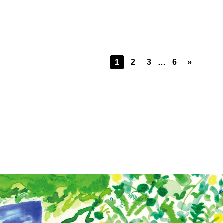
1
2
3
…
6
»