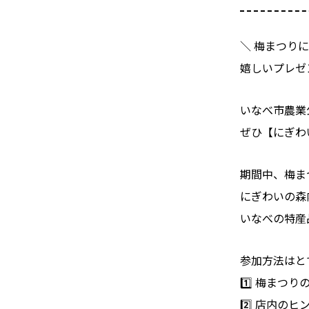
＼ 梅まつり
嬉しいプレゼ
いなべ市農業
ぜひ【にぎわ
期間中、梅ま
にぎわいの森内の
いなべの特産
参加方法はと
1️⃣ 梅まつ
2️⃣ 店内の