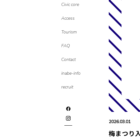
Civic core
Access
Tourism
FAQ
Contact
inabe-info
recruit
2026.03.01
梅まつり