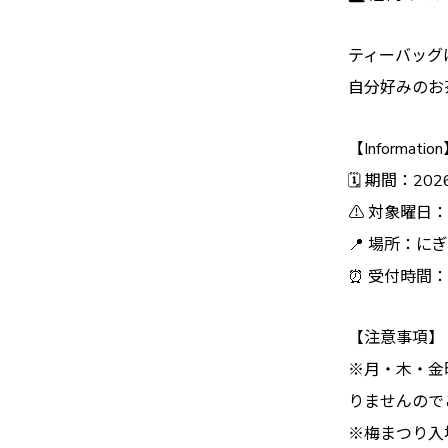
ティーバッグ
自分好みのお
【Informatio
🗓 期間：202
⚠️ 対象曜日
📍 場所：にぎわ
⏰ 受付時間：10
【注意事項】
※月・木・金
りませんので
※梅まつり入