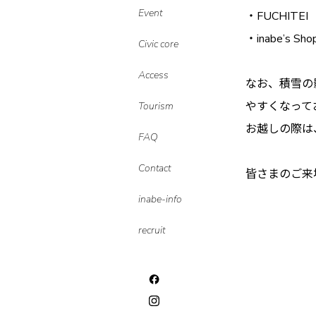
Event
・FUCHITEI
・inabe’s Sho
Civic core
Access
なお、積雪の
やすくなって
Tourism
お越しの際は
FAQ
Contact
皆さまのご来
inabe-info
recruit