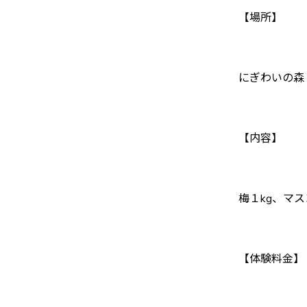
【場所】
にぎわいの森 in
【内容】
梅１kg、マ
【体験料金】