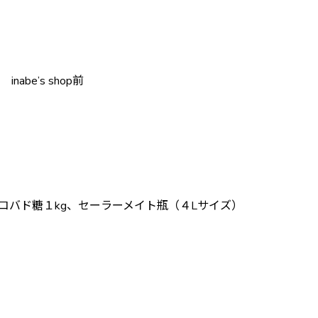
abe’s shop前
スコバド糖１kg、セーラーメイト瓶（４Lサイズ）