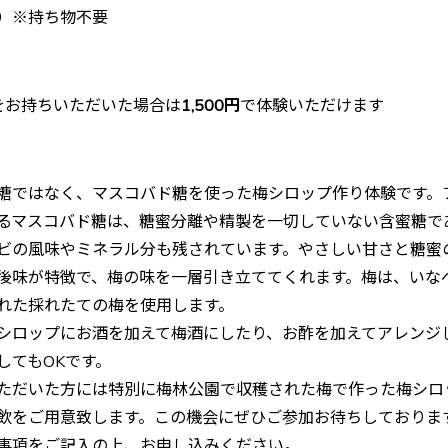
）※持ち物不要
をお持ちいただいた場合は
1,500円
で体験いただけます
糖ではなく、マスコバド糖を使った梅シロップ作り体験です。
るマスコバド糖は、糖蜜分離や精製を一切していない含蜜糖で
ビの風味やミネラル分も残されています。やさしい甘さと糖蜜
後味が特徴で、梅の味を一層引き立ててくれます。梅は、いな
れた採れたての梅を使用します。
シロップにお酒を加えて梅酒にしたり、お酢を加えてアレンジ
してもOKです。
ただいた方には特別に梅林公園で収穫された梅で作った梅シロ
飲をご用意致します。この機会にぜひご参加お待ちしておりま
事項をご記入の上、お申し込みください。