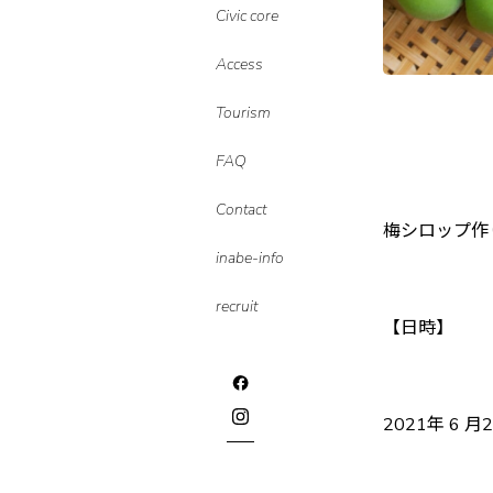
Civic core
Access
Tourism
FAQ
Contact
梅シロップ作
inabe-info
recruit
【日時】
2021年 6 