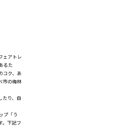
フェアトレ
あるた
のコク、あ
べ市の梅林
したり、自
ップ「う
す。下記フ