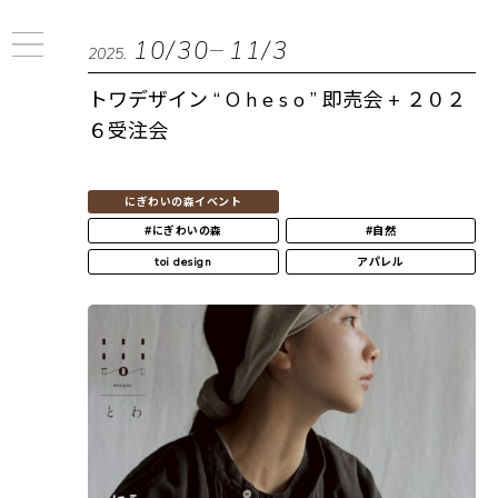
10/30
11/3
2025.
トワデザイン “ O h e s o ” 即売会 + ２０２
６受注会
にぎわいの森イベント
#にぎわいの森
#自然
toi design
アパレル