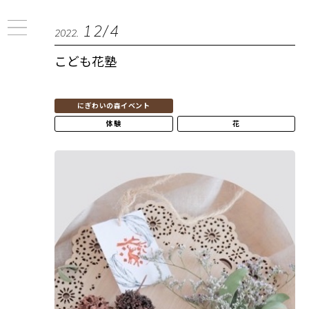
12/4
2022.
こども花塾
にぎわいの森イベント
体験
花