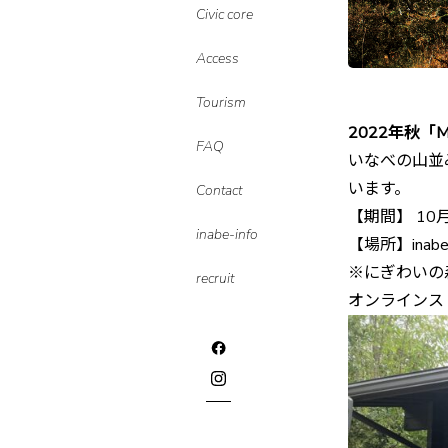
Civic core
Access
Tourism
2022年秋「M
FAQ
いなべの山並
います。
Contact
【期間】 10
inabe-info
【場所】inabe’
※にぎわいの
recruit
オンラインス