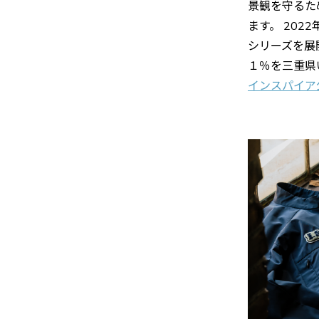
景観を守るた
ます。 202
シリーズを展
１％を三重県
インスパイア