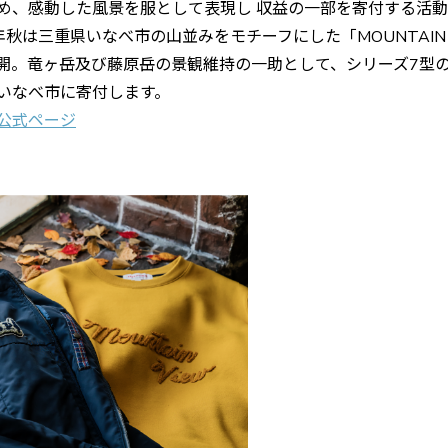
め、感動した風景を服として表現し 収益の一部を寄付する活
2年秋は三重県いなべ市の山並みをモチーフにした「MOUNTAIN 
開。竜ヶ岳及び藤原岳の景観維持の一助として、シリーズ7型
いなべ市に寄付します。
公式ページ