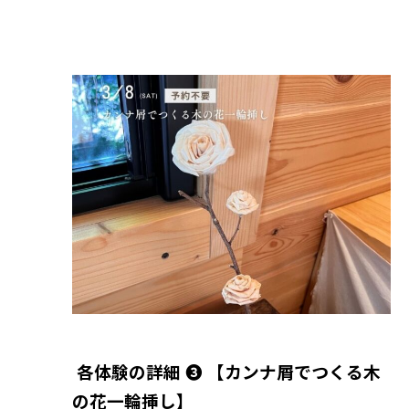
各体験の詳細 ❸
【カンナ屑でつくる木
の花一輪挿し】