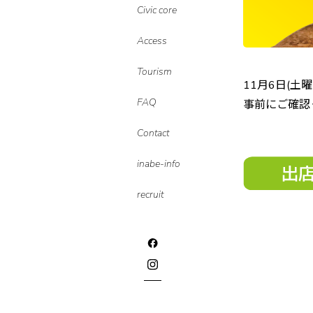
Civic core
Access
Tourism
11月6日(土
FAQ
事前にご確認
Contact
inabe-info
recruit