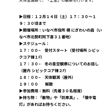
天体望遠鏡で、『土星』の観察も行います。
▶︎日程：１２月１４日（土）１７：３０〜１
９：３０頃まで
▶︎開催場所：いなべ市役所 横 にぎわいの森（い
なべ市北勢町阿下喜３１番地）
▶︎スケジュール：
１７：００~ 受付スタート（受付場所 シビッ
クコア棟１F）
１７：３０~ 冬の星空観察についてのお話し
（屋内 シビックコア棟２F）
１８：００~ 天体観測（屋外）
１９：００ 解散
▶︎参加費用：無料（先着３０名程度）
▶︎持ち物：「敷物」や「防寒具」、「懐中電
灯」があればお持ちください。