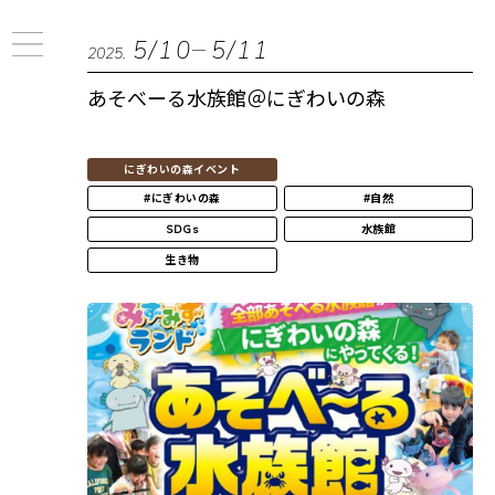
5/10
5/11
2025.
あそべーる水族館＠にぎわいの森
にぎわいの森イベント
#にぎわいの森
#自然
SDGs
水族館
生き物